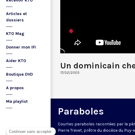
Recevoir KTO
Articles et
dossiers
KTO Mag
Donner mon IFI
Aider KTO
Un dominicain che
17/02/2005
Boutique DVD
A propos
Ma playlist
Paraboles
Courtes paraboles racontées par le pè
Pierre Trevet, prêtre du diocèse du Puy-