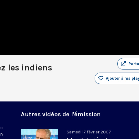
Part
z les indiens
Ajouter à ma play
Autres vidéos de l'émission
re
Samedi 17 février 2007
en-