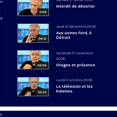
en-
Interdit de déserter
11:09
t
la
Jeudi 21 décembre 2006
Aux usines Ford, à
Détroit
06:12
Vendredi 17 novembre
2006
Otages et présence
06:09
Lundi 2 octobre 2006
La télévision et les
baleines
05:32
es