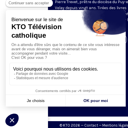
Pierre Trevet, prêtre du diocèse du Puy-
Velay depuis vingt ans. Tirées des livres
éponymes dont il est l'auteur, elles son
autant d’images inspirées pour goûter 
sagesse chrétienne.
Visiter la page de l'émission
© KTO 2026 —
Contact
—
Mentions légal