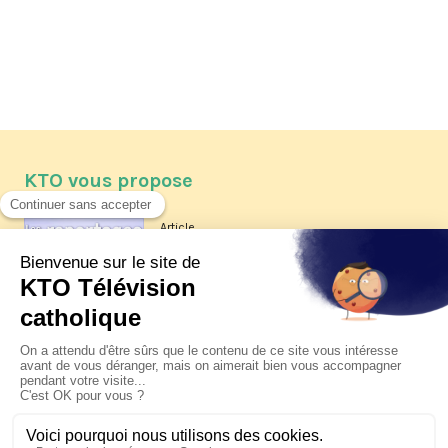
KTO vous propose
Article
Les reportages d'été 2026 de KTO
Article
La visite pastorale du pape Léon
XIV à Assise à suivre sur KTO le
jeudi 6 août
Article
Le pape en Uruguay, Argentine et