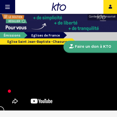
Contenu sponsorisé
Émissions
Eglises de France
Eglise Saint Jean-Baptiste -Chaource
Faire un don à KTO