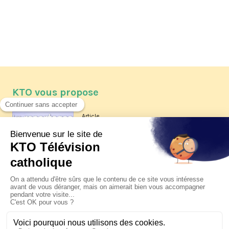
KTO vous propose
Article
Les reportages d'été 2026 de KTO
Article
La visite pastorale du pape Léon
XIV à Assise à suivre sur KTO le
jeudi 6 août
Article
Le pape en Uruguay, Argentine et