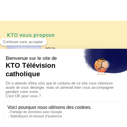
KTO vous propose
Article
Les reportages d'été 2026 de KTO
Article
La visite pastorale du pape Léon
XIV à Assise à suivre sur KTO le
jeudi 6 août
Article
Le pape en Uruguay, Argentine et
Pérou du 6 au 17 novembre 2026