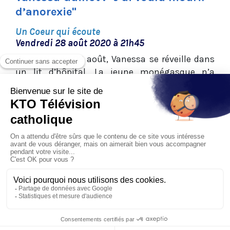
d’anorexie"
Un Coeur qui écoute
Vendredi 28 août 2020 à 21h45
Un matin du 23 août, Vanessa se réveille dans
un lit d’hôpital. La jeune monégasque n’a
aucun souvenir de ce qui a pu lui arriver : elle se
sent juste en paix, ainsi entourée de chapelets
suspendus au bord de son lit. En fait, quelques
jours auparavant, après des années d’anorexie,
elle a choisi de se supprimer. Sur le plateau d'
Un
Coeur qui écoute
, celle qui a traversé ces années
d’errance est désormais une jeune femme
rayonnante qui nous raconte sereinenement
son histoire : un destin qui a bien tourné avec la
rencontre du Christ.