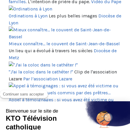
familles.
L’intention de prière du pape.
Vidéo du Pape
Ordinations à Lyon
Les plus belles images
Diocèse de
Lyon
Mieux connaître... le couvent de Saint-Jean-de-Bassel
Un lieu qui a évolué à travers les siècles
Diocèse de
Metz
"J'ai la coloc dans le cathéter !"
Clip de l'association
Lazare
Par l’association Lazare
Appel à témoignages : si vous avez été victime ou
témoin d'abus sexuels commis par des prêtres...
Jean-Marc Sauvé, président de la CIASE Par
la
Commission indépendante sur les abus sexuels
dans l’Eglise