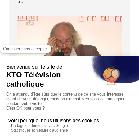
lui...
52:09
HORS-SÉRIE
La promotion de saint Joseph en France à la fin
du Moyen Âge
05/01/2018
A l’occasion du XIIe symposium international de
joséphologie, le Professeur Paul Payan attire notre
attention su...