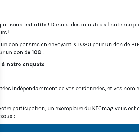
e nous est utile !
Donnez des minutes à l’antenne pour
rs !
e un don par sms en envoyant
KTO20
pour un don de
20
ur un don de
10€
.
 à notre enquete !
aitées indépendamment de vos cordonnées, et vos nom et
votre participation, un exemplaire du KTOmag vous est of
essous :