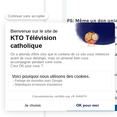
PS:
Même un don uniqu
milliers de
téléspectateu
Vous pouvez aussi fair
don de
5€
ou
KTO10
po
Merci d'avoir repondu
Vos reponses seront tr
confidentiels.
Pour vous remercier de 
cliquez sur le lien ci-d