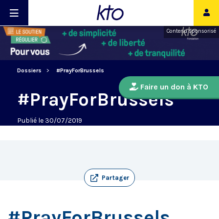
Contenu sponsorisé
Dossiers
#PrayForBrussels
Faire un don à KTO
#PrayForBrussels
Publié le 30/07/2019
Partager
#PrayForBrussels