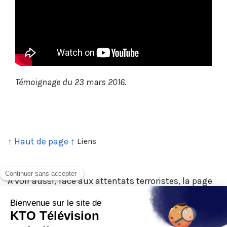
Témoignage du 23 mars 2016.
↑ Haut de page ↑
Liens
A voir aussi, face aux attentats terroristes, la page
spéciale
#PrayForParis
.
A lire, le communiqué des évêques de Belgique, le
message du Pape François et la lettre de Mgr