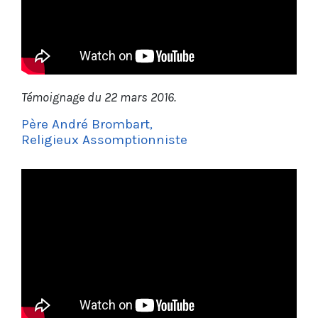
Témoignage du 22 mars 2016.
Père André Brombart,
Religieux Assomptionniste