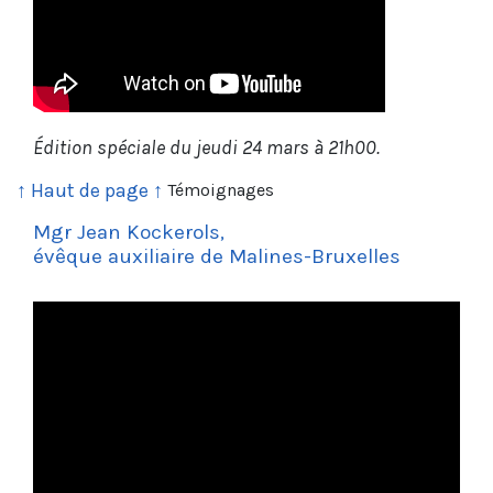
Édition spéciale du jeudi 24 mars à 21h00.
↑ Haut de page ↑
Témoignages
Mgr Jean Kockerols,
évêque auxiliaire de Malines-Bruxelles