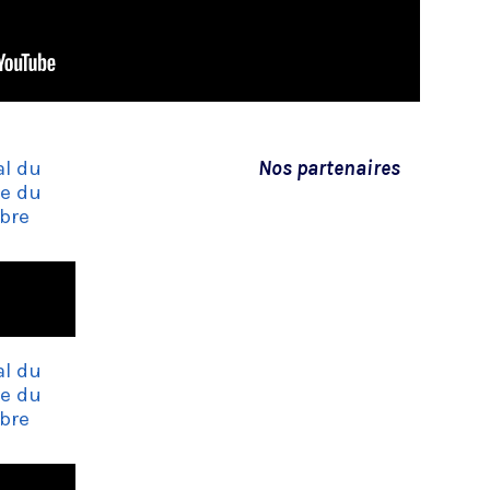
al du
Nos partenaires
re du
bre
al du
re du
bre