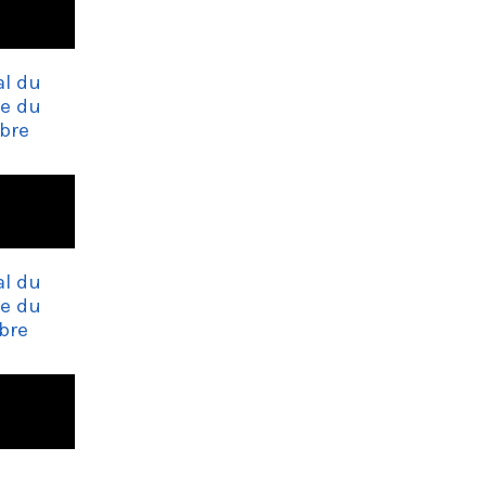
al du
re du
bre
al du
re du
bre