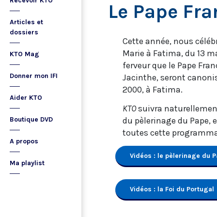
Recevoir KTO
Le Pape Fra
Articles et
dossiers
Cette année, nous célébr
Marie à Fatima, du 13 ma
KTO Mag
ferveur que le Pape Franç
Donner mon IFI
Jacinthe, seront canonisé
2000, à Fatima.
Aider KTO
KTO
suivra naturellement
Boutique DVD
du pèlerinage du Pape, 
toutes cette programmat
A propos
Vidéos : le pèlerinage du 
Ma playlist
Vidéos : la Foi du Portugal