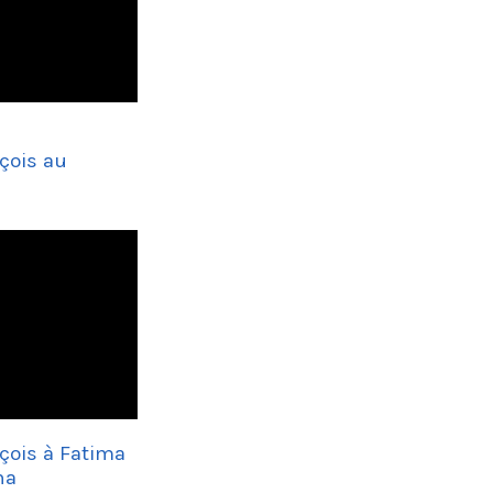
çois au
çois à Fatima
ha