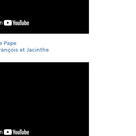
e Pape
rançois et Jacinthe