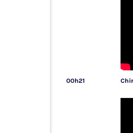
00h21
Chin