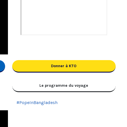
Donner à KTO
Le programme du voyage
#PopeInBangladesh