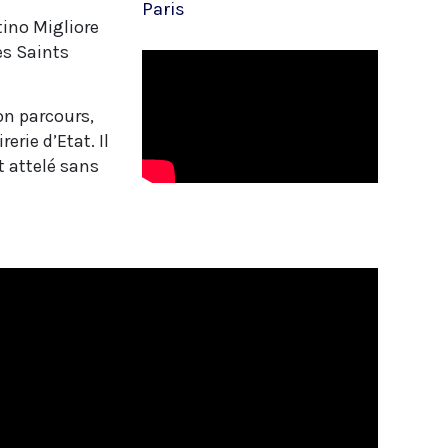
Paris
ino Migliore
es Saints
on parcours,
rie d’Etat. Il
st attelé sans