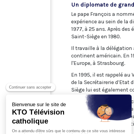
Un diplomate de grand
Le pape François a nommé 
expérience au sein de la d
1977, à 25 ans. Après des 
Saint-Siège en 1980.
Il travaille à la délégati
continent américain. En 1
l'Europe, à Strasbourg.
En 1995, il est rappelé au
de la Secrétairerie d’Etat
Siège lui est également c
En 2002, il est nommé arc
2010, le pape Benoit XVI 
apostolique de Moscou, aup
Ouzbékistan. Sa nominatio
Mgr Ventura.