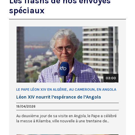
Les flashs de nos envoyés
spéciaux
03:00
LE PAPE LÉON XIV EN ALGÉRIE, AU CAMEROUN, EN ANGOLA
ET EN GUINÉE ÉQUATORIALE
Léon XIV nourrit l’espérance de l’Angola
19/04/2026
Au deuxième jour de sa visite en Angola, le Pape a célébré
la messe à Kilamba, ville nouvelle à une trentaine de...