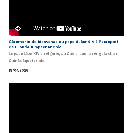
Cérémonie de bienvenue du pape #LéonXIV à l’aéroport
de Luanda #PapeenAngola
Le pape Léon XIV en Algérie, au Cameroun, en Angola et en
Guinée équatoriale
18/04/2026