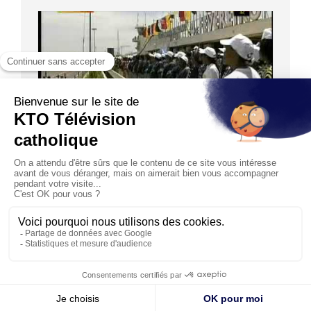
30:00
VOYAGE DU PAPE
Arrivée en Angola
20/03/2009
En direct de l’aéroport de Luanda. Cérémonie de
bienvenue et discours du Saint-Père.
© KTO 2026 —
Contact
—
Mentions légales