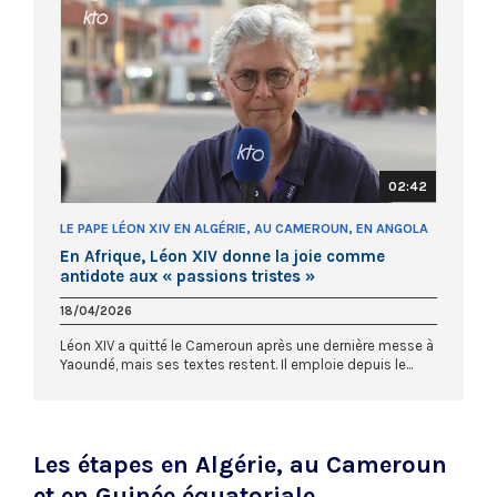
02:42
LE PAPE LÉON XIV EN ALGÉRIE, AU CAMEROUN, EN ANGOLA
ET EN GUINÉE ÉQUATORIALE
En Afrique, Léon XIV donne la joie comme
antidote aux « passions tristes »
18/04/2026
Léon XIV a quitté le Cameroun après une dernière messe à
Yaoundé, mais ses textes restent. Il emploie depuis le...
Les étapes en Algérie, au Cameroun
et en Guinée équatoriale