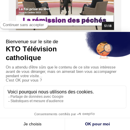
51:18
LA FOI PRISE AU MOT
Série de Carême "Le Credo":"La rémission des
péchés"
02/04/2023
« Comment ce simple rite d’eau peut-il être efficace
devant le poids des péchés ? » Cette semaine, la Foi
prise...