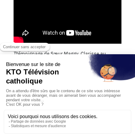
A venir
Ttémoignage de Sœur Maggy, Clarisse au
monastère Sainte-Claire à Ronchamp.
A revoir