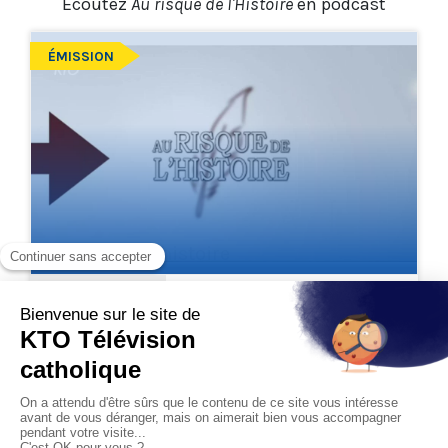
Ecoutez
Au risque de l'Histoire
en podcast
ÉMISSION
Au risque de l'histoire
jeudi 2 juillet 2026
Qu’est-ce que la démocratie
Télécharger
chrétienne ?
jeudi 22 décembre 2022
Télécharger
Qui était Suger?