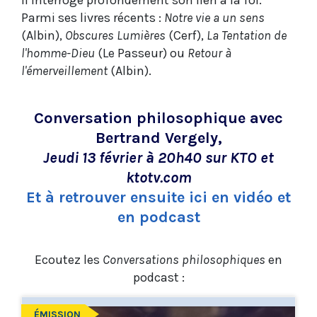
il interroge profondément son lien à la foi.
Parmi ses livres récents :
Notre vie a un sens
(Albin),
Obscures Lumières
(Cerf),
La Tentation de
l'homme-Dieu
(Le Passeur) ou
Retour à
l'émerveillement
(Albin).
Conversation philosophique avec
Bertrand Vergely,
Jeudi 13 février à 20h40 sur KTO et
ktotv.com
Et à retrouver ensuite ici en vidéo et
en podcast
Ecoutez les
Conversations philosophiques
en
podcast :
ÉMISSION