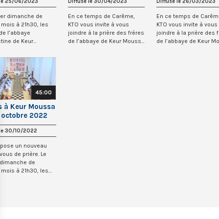
 le 25/06/2023
Diffusé le 30/04/2023
Diffusé le 26/03/2023
ier dimanche de
En ce temps de Carême,
En ce temps de Carêm
mois à 21h30, les
KTO vous invite à vous
KTO vous invite à vous
de l’abbaye
joindre à la prière des frères
joindre à la prière des 
tine de Keur
de l’abbaye de Keur Moussa
de l’abbaye de Keur M
 au Sénégal sont
au Sénég...
au Sénég...
45:00
s à Keur Moussa
 octobre 2022
 le 30/10/2022
opose un nouveau
vous de prière. Le
 dimanche de
mois à 21h30, les
e l’abbaye...