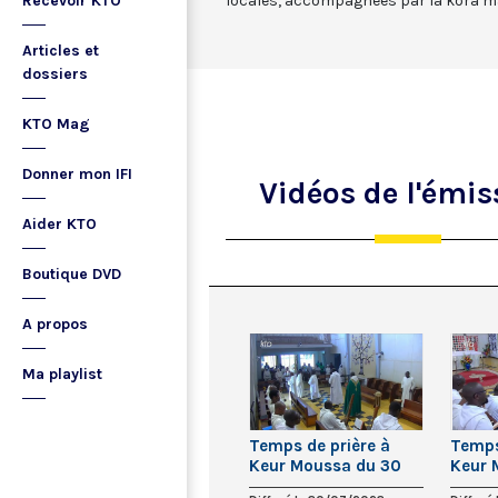
Recevoir KTO
locales, accompagnées par la kora m
Articles et
dossiers
KTO Mag
Donner mon IFI
Vidéos
de l'émis
Aider KTO
Boutique DVD
A propos
Ma playlist
Temps de prière à
Temps
Keur Moussa du 30
Keur 
juillet 2023
juin 