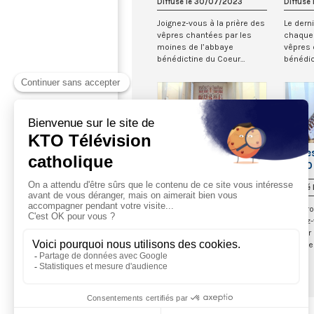
Diffusé le 30/07/2023
Diffusé
Joignez-vous à la prière des
Le dern
vêpres chantées par les
chaque 
moines de l’abbaye
vêpres 
bénédictine du Coeur
bénédic
Immaculé de Marie à...
Moussa
re...
Vêpres à Keur Moussa
Vêpre
du 27 novembre 2022
du 30
Diffusé le 27/11/2022
Diffusé
Le dernier dimanche de
KTO pr
chaque mois à 21h30, les
rendez-
vêpres de l’abbaye
dernier
bénédictine de Keur
chaque 
Moussa au Sénégal sont
vêpres d
re...