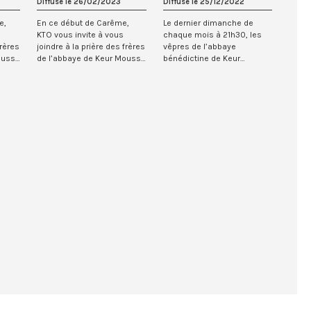
Diffusé le 26/02/2023
Diffusé le 25/12/2022
e,
En ce début de Carême,
Le dernier dimanche de
KTO vous invite à vous
chaque mois à 21h30, les
frères
joindre à la prière des frères
vêpres de l’abbaye
oussa
de l’abbaye de Keur Moussa
bénédictine de Keur
au Sénég...
Moussa au Sénégal sont
re...