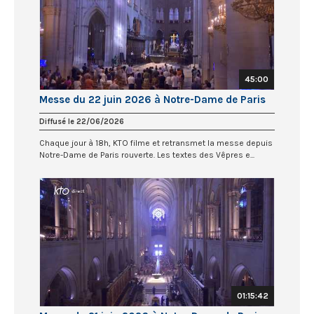
45:00
Messe du 22 juin 2026 à Notre-Dame de Paris
Diffusé le 22/06/2026
Chaque jour à 18h, KTO filme et retransmet la messe depuis
Notre-Dame de Paris rouverte. Les textes des Vêpres e...
01:15:42