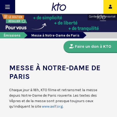
Contenu sponsorisé
Émissions
Messe à Notre-Dame de Paris
Faire un don à KTO
MESSE À NOTRE-DAME DE
PARIS
Chaque jour à 18h, KTO filme et retransmet la messe
depuis Notre-Dame de Paris rouverte. Les textes des
Vêpres et de la messe sont presque toujours ceux
qu’indiquent le site
www.aelf.org
.