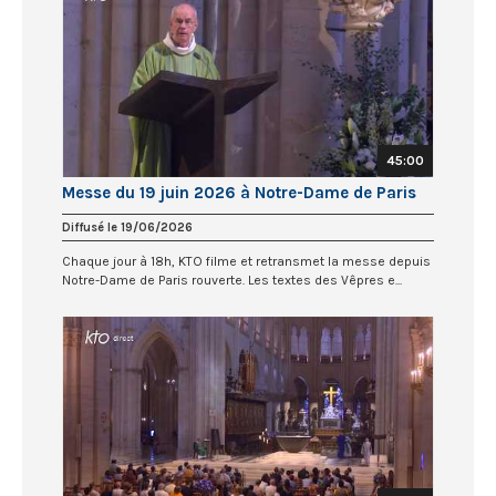
45:00
Messe du 19 juin 2026 à Notre-Dame de Paris
Diffusé le 19/06/2026
Chaque jour à 18h, KTO filme et retransmet la messe depuis
Notre-Dame de Paris rouverte. Les textes des Vêpres e...