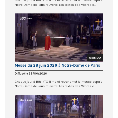
Chaque jour à 18h, KTO filme et retransmet la messe depuis
Notre-Dame de Paris rouverte. Les textes des Vêpres e...
01:15:00
Messe du 28 juin 2026 à Notre-Dame de Paris
Diffusé le 28/06/2026
Chaque jour à 18h, KTO filme et retransmet la messe depuis
Notre-Dame de Paris rouverte. Les textes des Vêpres e...