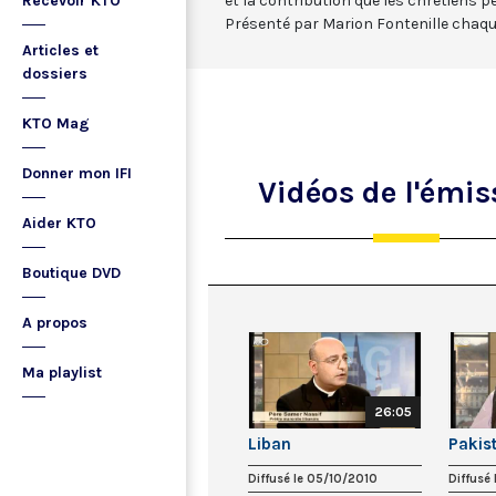
Recevoir KTO
et la contribution que les chrétiens p
Présenté par Marion Fontenille chaque
Articles et
dossiers
KTO Mag
Donner mon IFI
Vidéos
de l'émis
Aider KTO
Boutique DVD
A propos
Ma playlist
26:05
Liban
Pakis
Diffusé le 05/10/2010
Diffusé