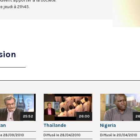
euvent apporter à la société.
 jeudi à 21h45.
sion
25:52
26:00
26
tan
Thaïlande
Nigeria
 le 28/09/2010
Diffusé le 28/04/2010
Diffusé le 20/04/2010