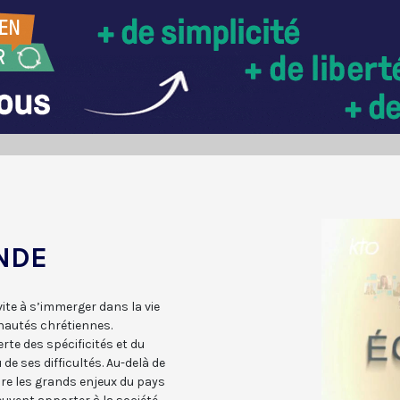
NDE
ite à s’immerger dans la vie
nautés chrétiennes.
te des spécificités et du
de ses difficultés. Au-delà de
ndre les grands enjeux du pays