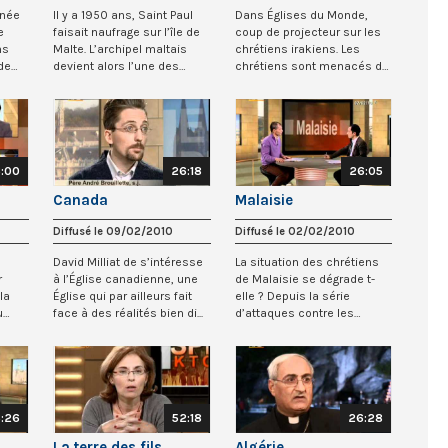
nnée
Il y a 1950 ans, Saint Paul
Dans Églises du Monde,
e
faisait naufrage sur l’île de
coup de projecteur sur les
ns
Malte. L’archipel maltais
chrétiens irakiens. Les
de
devient alors l’une des
chrétiens sont menacés de
prem...
disparition...
:00
26:18
26:05
Canada
Malaisie
Diffusé le 09/02/2010
Diffusé le 02/02/2010
David Milliat de s’intéresse
La situation des chrétiens
r
à l’Église canadienne, une
de Malaisie se dégrade t-
la
Église qui par ailleurs fait
elle ? Depuis la série
u
face à des réalités bien di...
d’attaques contre les
églises, celles...
:26
52:18
26:28
La terre des fils
Algérie