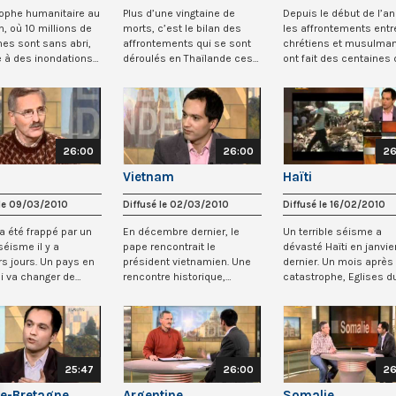
ophe humanitaire au
Plus d’une vingtaine de
Depuis le début de l’a
n, où 10 millions de
morts, c’est le bilan des
les affrontements entr
es sont sans abri,
affrontements qui se sont
chrétiens et musulma
e à des inondations
déroulés en Thaïlande ces
ont fait des centaines 
derniers j...
morts au Nig...
26:00
26:00
26
Vietnam
Haïti
 le 09/03/2010
Diffusé le 02/03/2010
Diffusé le 16/02/2010
 a été frappé par un
En décembre dernier, le
Un terrible séisme a
séisme il y a
pape rencontrait le
dévasté Haïti en janvie
rs jours. Un pays en
président vietnamien. Une
dernier. Un mois après 
ui va changer de
rencontre historique,
catastrophe, Eglises d
t...
source d’espoir dans...
monde consacre c...
25:47
26:00
26
e-Bretagne
Argentine
Somalie