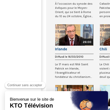
À l’occasion du synode des
Catastr
évêques pour le Moyen-
Pakista
Orient, qui se tient à Rome
personn
du 10 au 24 octobre, Églises
en proi
du Mon...
déva...
26:00
Irlande
Chili
Diffusé le 16/03/2010
Diffusé
Le 17 mars est fêté Saint
Le Chili
Patrick en Irlande,
violent 
l’évangélisateur et
plusieu
fondateur du christianisme
deuil q
irlandais. Mais c’e...
présiden
25:57
Monaco
Grand