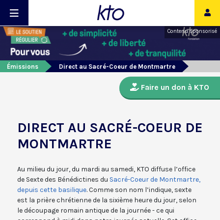
Contenu sponsorisé
Émissions
Direct au Sacré-Coeur de Montmartre
Faire un don à KTO
DIRECT AU SACRÉ-COEUR DE
MONTMARTRE
Au milieu du jour, du mardi au samedi, KTO diffuse l’office
de Sexte des Bénédictines du
Sacré-Coeur de Montmartre,
depuis cette basilique
. Comme son nom l’indique, sexte
est la prière chrétienne de la sixième heure du jour, selon
le découpage romain antique de la journée - ce qui