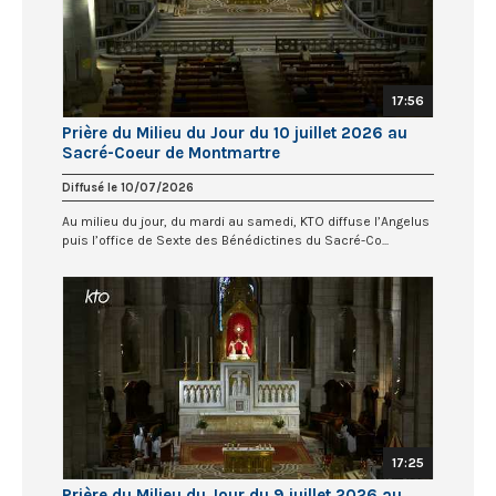
17:56
Prière du Milieu du Jour du 10 juillet 2026 au
Sacré-Coeur de Montmartre
Diffusé le 10/07/2026
Au milieu du jour, du mardi au samedi, KTO diffuse l’Angelus
puis l’office de Sexte des Bénédictines du Sacré-Co...
17:25
Prière du Milieu du Jour du 9 juillet 2026 au