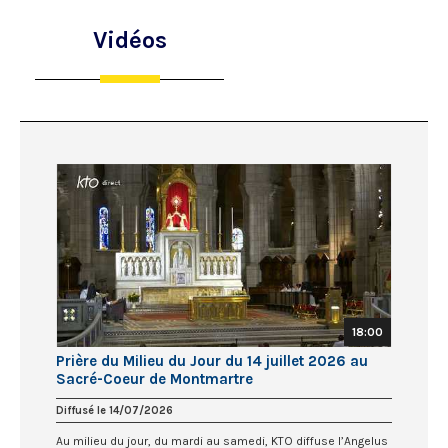
Vidéos
18:00
Prière du Milieu du Jour du 14 juillet 2026 au
Sacré-Coeur de Montmartre
Diffusé le 14/07/2026
Au milieu du jour, du mardi au samedi, KTO diffuse l’Angelus