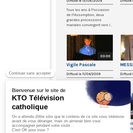
Diffusé le 15/08/2009
Diffusé
Tous les ans à l?occasion
de l?Assomption, deux
grandes processions
mariales convergent vers la
cathédrale Notre...
03:00
Vigile Pascale
MESS
Diffusé le 11/04/2009
Diffusé
01:30:00
Consécrations
Ordin
épiscopales
sacer