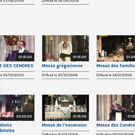
 le 27/06/2009
Diffusé le 26/06/2009
01:15:00
01:15:00
01:3
E DES CENDRES
Messe grégorienne
Messe des famille
 le 25/02/2009
Diffusé le 25/12/2008
Diffusé le 24/12/2008
03:30:00
01:15:00
01:1
ations
Messe de l’ascension
Messe des Cendre
dotales
Diffusé le 01/05/2008
Diffusé le 06/02/2008