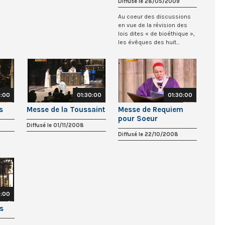
Diffusé le 28/05/2009
Au coeur des discussions
en vue de la révision des
lois dites « de bioéthique »,
les évêques des huit
diocèses d...
0:00
01:30:00
01:30:00
s
Messe de la Toussaint
Messe de Requiem
pour Soeur
Diffusé le 01/11/2008
Emmanuelle
Diffusé le 22/10/2008
5:00
s