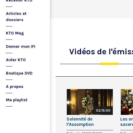
Recevoir KTO
Articles et
dossiers
KTO Mag
Donner mon IFI
Vidéos
de l'émis
Aider KTO
Boutique DVD
A propos
Ma playlist
02:15:00
Solennité de
Les o
l’Assomption
sacer