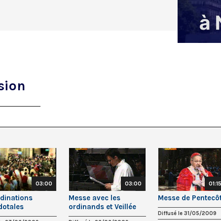
sion
03:00
03:00
01:1
rdinations
Messe avec les
Messe de Pentecô
dotales
ordinands et Veillée
Diffusé le 31/05/2009
de Prière