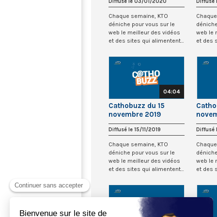
Diffusé le 03/01/2020
Diffusé
Chaque semaine, KTO
Chaque
déniche pour vous sur le
déniche
web le meilleur des vidéos
web le 
et des sites qui alimentent
et des 
la cathosphè...
la catho
04:04
Cathobuzz du 15
Catho
novembre 2019
novem
Diffusé le 15/11/2019
Diffusé
Chaque semaine, KTO
Chaque
déniche pour vous sur le
déniche
web le meilleur des vidéos
web le 
et des sites qui alimentent
et des 
la cathosphè...
la catho