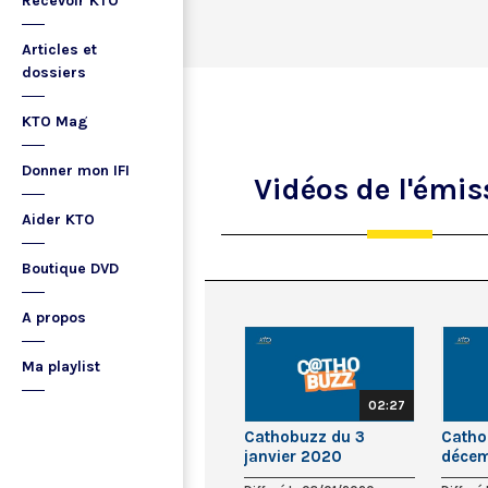
Recevoir KTO
Articles et
dossiers
KTO Mag
Donner mon IFI
Vidéos
de l'émis
Aider KTO
Boutique DVD
A propos
Ma playlist
02:27
Cathobuzz du 3
Catho
janvier 2020
décem