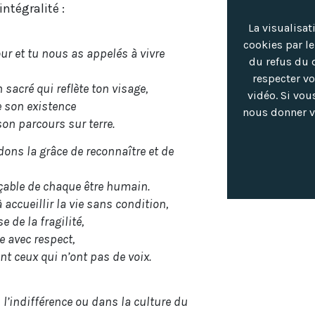
intégralité :
La visualisat
cookies par l
ur et tu nous as appelés à vivre
du refus du 
respecter vo
acré qui reflète ton visage,
vidéo. Si vou
e son existence
nous donner v
son parcours sur terre.
ons la grâce de reconnaître et de
açable de chaque être humain.
ccueillir la vie sans condition,
 de la fragilité,
 avec respect,
t ceux qui n’ont pas de voix.
’indifférence ou dans la culture du