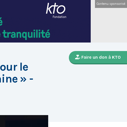
Contenu sponsorisé
Faire un don à KTO
Pour le
ine » -