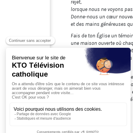
rejet,
lorsque nous ne voyons pas 
Donne-nous un cœur nouveau,
et des mains généreuses qui
Fais de ton Église un témoin 
une maison ouverte où chaqu
où personne ne se sent rejet
et où la dignité est toujours
Seigneur Jésus,
puissions-nous aimer la vie
avec tendresse, fidélité et do
Puissions-nous proclamer, e
que chaque vie humaine mér
Amen.