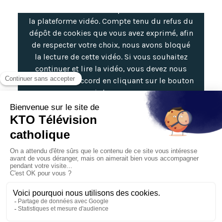
l'installation de cookies par le fournisseur de
la plateforme vidéo. Compte tenu du refus du
dépôt de cookies que vous avez exprimé, afin
de respecter votre choix, nous avons bloqué
la lecture de cette vidéo. Si vous souhaitez
continuer et lire la vidéo, vous devez nous
donner votre accord en cliquant sur le bouton
ci-dessous.
Accepter et afficher la vidéo
Pour en savoir plus sur cette initiative,
rendez-vous sur
le site du
Réseau Mondial de
Prière du Pape
.