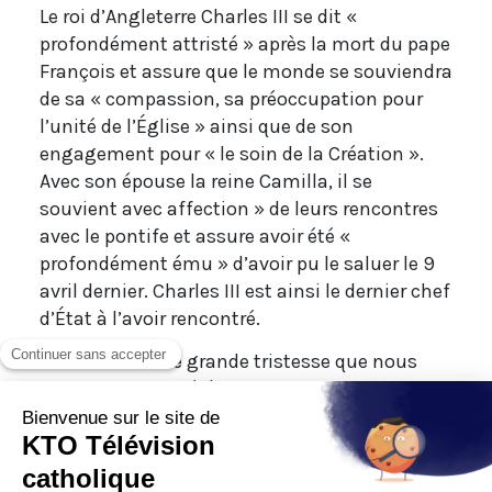
Le roi d’Angleterre Charles III se dit «
profondément attristé » après la mort du pape
François et assure que le monde se souviendra
de sa « compassion, sa préoccupation pour
l’unité de l’Église » ainsi que de son
engagement pour « le soin de la Création ».
Avec son épouse la reine Camilla, il se
souvient avec affection » de leurs rencontres
avec le pontife et assure avoir été «
profondément ému » d’avoir pu le saluer le 9
avril dernier. Charles III est ainsi le dernier chef
d’État à l’avoir rencontré.
« C’est avec une grande tristesse que nous
avons appris le décès du Pape François »,
déclare pour sa part le roi des Belges, Philippe
Ier, qui avait reçu le pape en visite officielle
dans son pays en septembre dernier. « C’était