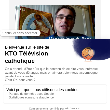
04:41
TROIS QUESTIONS À ...
L’encyclique du Pape sur le Sacré-Coeur de
Jésus :"Dilexit nos" (Il nous a aimés)
24/10/2024
"Dilexit nos" (« Il nous a aimés ») : c’est ainsi que le pape
François a intitulé sa quatrième lettre encyclique...