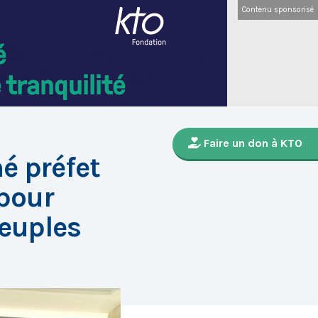
Contenu sponsorisé
Faire un don à KTO
é préfet
 pour
Peuples