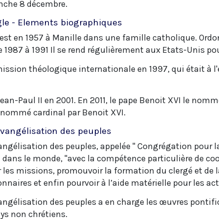
anche 8 décembre.
agle - Elements biographiques
st en 1957 à Manille dans une famille catholique. Ordonn
e 1987 à 1991 Il se rend régulièrement aux Etats-Unis po
mission théologique internationale en 1997, qui était à l
ean-Paul II en 2001. En 2011, le pape Benoit XVI le nom
st nommé cardinal par Benoit XVI.
évangélisation des peuples
ngélisation des peuples, appelée " Congrégation pour la
i dans le monde, "avec la compétence particulière de co
 les missions, promouvoir la formation du clergé et de l
naires et enfin pourvoir à l’aide matérielle pour les act
angélisation des peuples a en charge les œuvres pontifi
ys non chrétiens.