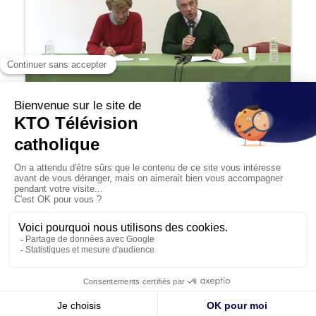
26:35
Colloque Newman 2016 - Conférence de
Didier Rance
20/12/2016
Le 16ème Colloque international John Henry Newman
organisé par l’Association Francophone des Amis de
Newman s’es...
© KTO 2026 —
Contact
—
Mentions légales