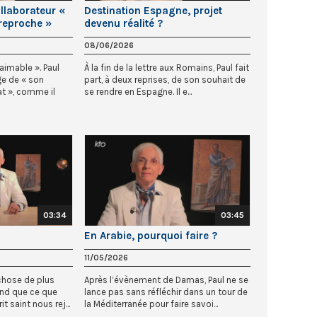
llaborateur «
Destination Espagne, projet
reproche »
devenu réalité ?
08/06/2026
aimable ». Paul
À la fin de la lettre aux Romains, Paul fait
ge de « son
part, à deux reprises, de son souhait de
 », comme il
se rendre en Espagne. Il e...
03:34
03:45
En Arabie, pourquoi faire ?
11/05/2026
 chose de plus
Après l’évènement de Damas, Paul ne se
ond que ce que
lance pas sans réfléchir dans un tour de
 saint nous rej...
la Méditerranée pour faire savoi...