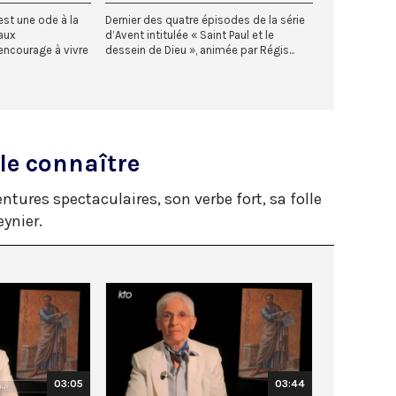
 est une ode à la
Dernier des quatre épisodes de la série
 aux
d’Avent intitulée « Saint Paul et le
encourage à vivre
dessein de Dieu », animée par Régis...
le connaître
tures spectaculaires, son verbe fort, sa folle
eynier.
03:05
03:44