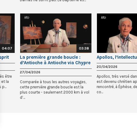
04:07
03:38
sprit
La première grande boucle :
Apollos, l’intellect
d’Antioche à Antioche via Chypre
20/04/2026
et l’Asie Mineure
27/04/2026
ès être
Apollos, très versé dan
 et la
est devenu chrétien ap
Comparée à tous les autres voyages,
p...
rencontré, à Éphèse, d
cette première grande boucle est la
co...
plus courte - seulement 2000 km à vol
d’...