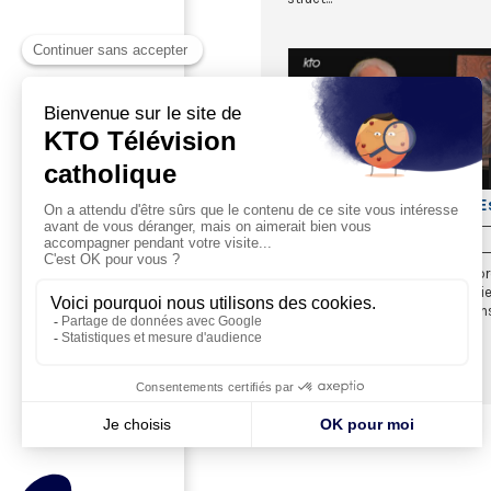
Aux carrefours du Saint-E
04/05/2026
Au cours du second voyage, apr
passés par la Lycaonie, la Pisidie
Galatie, Paul et ses compagnons 