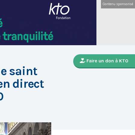
Contenu sponsorisé
Faire un don à KTO
de saint
en direct
O