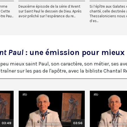
comme
Deuxième épisode de la série d’Avent
Si l’épître aux Galates
 Cette
sur Saint Paul le dessein de Dieu. Après
charité, celle destinée
re Pau...
avoir prêché sur l’espérance du re...
Thessaloniciens nous 
d’es...
int Paul
: une émission pour mieux 
eu mieux saint Paul, son caractère, son métier, ses aven
aîner sur les pas de l'apôtre, avec la bibliste Chantal R
03:49
03:56