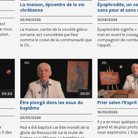
La maison, épicentre de la vie
Épaphrodite, un co
chrétienne
sans peur et sans 
22/06/2026
15/06/2026
est
e, nous
La maison, centre de la société gréco-
Épaphrodite signifie « 
ori...
romaine, est considérée par Paul
met en avant le coura
comme le coeur de la communauté que
compagnon de combat
le Ch...
l’appell...
03:22
03:01
Être plongé dans les eaux du
Prier selon l’Esprit
baptême
18/05/2026
25/05/2026
Il y a en nous quelque
a
grand et de plus prof
Paul a été baptisé car être inondé de la
 fi des
nous exprimons. L’Esprit
gloire du Ressuscité sur la route de
Damas ne suffit pas. Le baptême es...