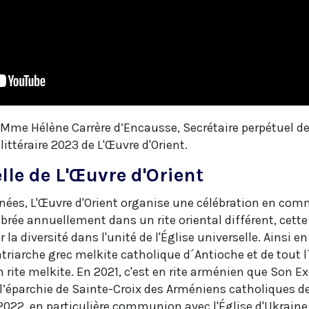
n, Mme Hélène Carrère d’Encausse, Secrétaire perpétuel d
 littéraire 2023 de L'Œuvre d'Orient.
le de L'Œuvre d'Orient
ées, L'Œuvre d'Orient organise une célébration en co
lébrée annuellement dans un rite oriental différent, cette
la diversité dans l'unité de l'Église universelle. Ainsi e
triarche grec melkite catholique d´Antioche et de tout l´
n
rite melkite. En 2021, c'est en rite arménien que Son E
 l’éparchie de Sainte-Croix des Arméniens catholiques de
 2022, en particulière communion avec l'Église d'Ukraine