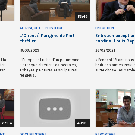
53:49
AU RISQUE DE L'HISTOIRE
ENTRETIEN
L’Orient à l’origine de l’art
Entretien exceptio
chrétien
cardinal Louis Ra
16/03/2023
26/02/2021
t la
L’Europe est riche d’un patrimoine
« Pendant 18 ans nous
ient.
historique chrétien : cathédrales,
bruit des armes. Nous
an...
abbayes, peintures et sculptures
autre chose: les parole
religieus...
27:04
49:09
ANT
DOCUMENTAIRE
REPORTAGE