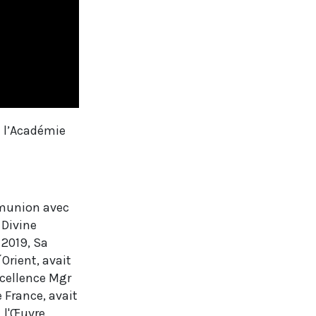
e l’Académie
mmunion avec
 Divine
n 2019,
Sa
Orient, avait
xcellence Mgr
 France, avait
, l'Œuvre