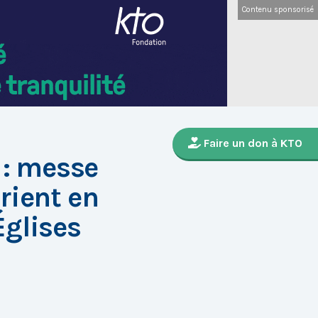
Contenu sponsorisé
Faire un don à KTO
: messe
rient en
glises