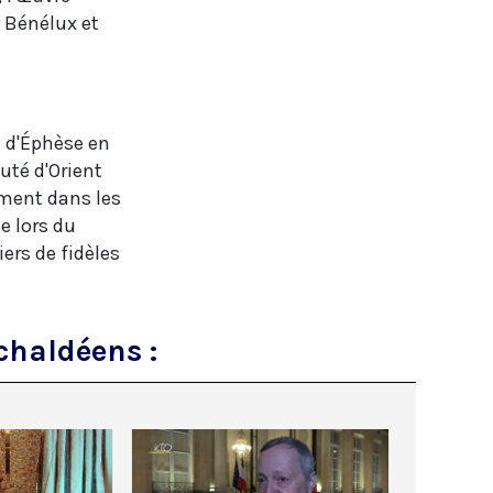
u Bénélux et
e d'Éphèse en
uté d'Orient
lement dans les
e lors du
ers de fidèles
 chaldéens :