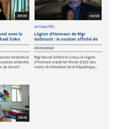
29:05
04:58
ACTUALITÉS
nnel avec le
Légion d’Honneur de Mgr
phaël Sako
Gollnisch : le soutien affiché de
l’Elysée aux chrétiens d’Orient
03/02/2022
 avons entendu le
Mgr Pascal Gollnisch a reçu la Légion
 voulons entendre
d’Honneur mardi 1er février 2022 des
s de réconf...
mains du Président de la République,...
08:16