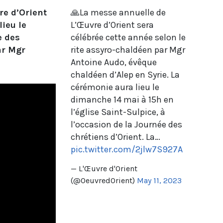
re d’Orient
🙏La messe annuelle de
 lieu
le
L’Œuvre d’Orient sera
e des
célébrée cette année selon le
ar
Mgr
rite assyro-chaldéen par Mgr
Antoine Audo, évêque
chaldéen d’Alep en Syrie. La
cérémonie aura lieu le
dimanche 14 mai à 15h en
l’église Saint-Sulpice, à
l’occasion de la Journée des
chrétiens d’Orient. La…
pic.twitter.com/2jlw7S927A
— L'Œuvre d'Orient
(@OeuvredOrient)
May 11, 2023