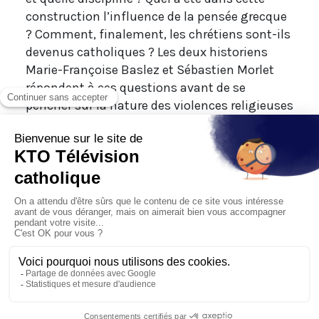
construction l’influence de la pensée grecque
? Comment, finalement, les chrétiens sont-ils
devenus catholiques ? Les deux historiens
Marie-Françoise Baslez et Sébastien Morlet
répondent à ces questions avant de se
pencher sur la nature des violences religieuses
du IVème siècle.
Des chrétiens persécuteurs ?
Au risque de l'Histoire, episode 3/7, animé par
Christophe Dickès, en partenariat avec StoriaVoce.
Jeudi 3 octobre à 20h40
Nouveau ! Retrouvez cette émission au
format podcast