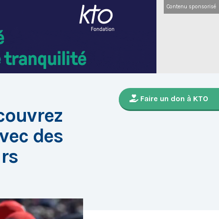
Contenu sponsorisé
Faire un don à KTO
couvrez
avec des
rs