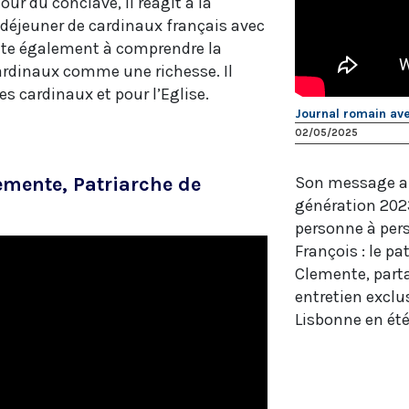
ur du conclave, il réagit à la
 déjeuner de cardinaux français avec
nvite également à comprendre la
cardinaux comme une richesse. Il
les cardinaux et pour l’Eglise.
Journal romain ave
02/05/2025
mente, Patriarche de
Son message au
génération 2023
)
personne à pers
François : le p
Clemente, parta
entretien exclu
Lisbonne en été