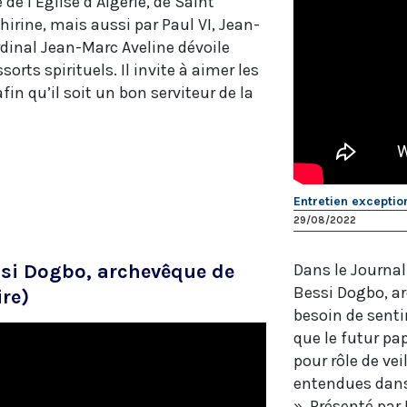
e l’Eglise d’Algérie, de Saint
hirine, mais aussi par Paul VI, Jean-
ardinal Jean-Marc Aveline dévoile
orts spirituels. Il invite à aimer les
 afin qu’il soit un bon serviteur de la
Entretien exceptio
29/08/2022
ssi Dogbo, archevêque de
Dans le Journal
Bessi Dogbo, ar
ire)
besoin de sentir
que le futur pa
pour rôle de vei
entendues dans l
». Présenté par 