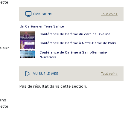
Cette
 l’art
ÉMISSIONS
Tout voir >
Un Carême en Terre Sainte
Conférence de Carême du cardinal Aveline
Conférence de Carême à Notre-Dame de Paris
e sur
Conférence de Carême à Saint-Germain-
l'Auxerrois
ude
VU SUR LE WEB
Tout voir >
Pas de résultat dans cette section.
dans
Cette
ahra,