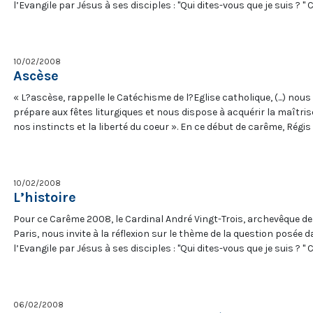
l’Evangile par Jésus à ses disciples : "Qui dites-vous que je suis ? " 
semaine, l’art, avec M. Jean de Loisy, conservateur et spécialiste de
contemporain, et M. Benoît Chantre, éditeur.
10/02/2008
Ascèse
« L?ascèse, rappelle le Catéchisme de l?Eglise catholique, (...) nous
prépare aux fêtes liturgiques et nous dispose à acquérir la maîtris
nos instincts et la liberté du coeur ». En ce début de carême, Régis
Burnet explore le sens de ce renoncement, expression d?une attit
intérieure de foi.
10/02/2008
L’histoire
Pour ce Carême 2008, le Cardinal André Vingt-Trois, archevêque de
Paris, nous invite à la réflexion sur le thème de la question posée 
l’Evangile par Jésus à ses disciples : "Qui dites-vous que je suis ? " 
semaine, l’histoire, avec M. Claude Lepelley, historien, et P. Rafic N
bibliste.
06/02/2008