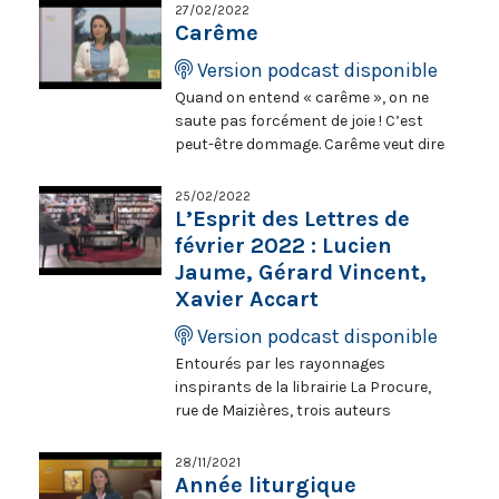
pour les catholiques du monde entier.
27/02/2022
Cette célébration commence à l’église
Carême
Saint-Anselme à Rome par une
Version podcast disponible
procession pénitentielle. La messe, la
Quand on entend « carême », on ne
bénédiction et l’imposition des
saute pas forcément de joie ! C’est
Cendres auront lieu à la basilique
peut-être dommage. Carême veut dire
Sainte-Sabine.
quarante jours avant Pâques.
Pourquoi ? A cause d’un lien avec
25/02/2022
plusieurs longs séjours dans le
L’Esprit des Lettres de
désert. Pour quoi faire ? Pour changer
février 2022 : Lucien
de vêtements, surtout si l’on a déchiré
Jaume, Gérard Vincent,
les premiers. Pour changer de
Xavier Accart
direction dans notre désert. Vous êtes
un peu perdus ? Vous souhaitez vous
Version podcast disponible
orienter dans la vie ? N’oubliez pas le
Entourés par les rayonnages
guide : son nom est Honorine.
inspirants de la librairie La Procure,
rue de Maizières, trois auteurs
dévoilent un peu de leurs talents à
Jean-Marie Guénois. Parmi eux, Gérard
28/11/2021
Vincent, qui imagine les méditations
Année liturgique