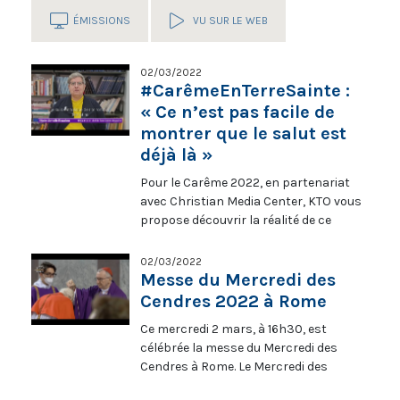
ÉMISSIONS
VU SUR LE WEB
02/03/2022
#CarêmeEnTerreSainte :
« Ce n’est pas facile de
montrer que le salut est
déjà là »
Pour le Carême 2022, en partenariat
avec Christian Media Center, KTO vous
propose découvrir la réalité de ce
temps liturgique en Terre Sainte. «
Dans le monde tel qu’il est, avec les
02/03/2022
événements actuels, ce n’est pas
Messe du Mercredi des
facile de montrer que le salut est déjà
Cendres 2022 à Rome
là. » Marie-Armelle Beaulieu, rédactrice
Ce mercredi 2 mars, à 16h30, est
en chef de Terre Sainte Magazine,
célébrée la messe du Mercredi des
partage son #CarêmeEnTerreSainte
Cendres à Rome. Le Mercredi des
#Carême2022
Cendres marque l’entrée en Carême