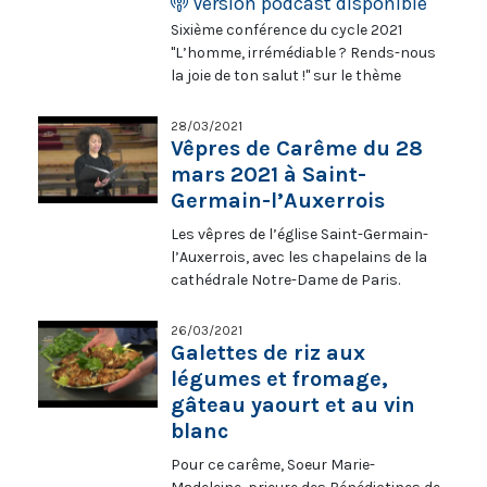
Version podcast disponible
trouve les siennes ! (in L’art de la
manifeste l’homme ou la femme. Voilà
Sixième conférence du cycle 2021
prière, aux Éditions de l’Emmanuel).
qui pose la question de l’affectivité,
"L’homme, irrémédiable ? Rends-nous
UNE COPRODUCTION KTO-JDS-LA
ainsi que de la répression que les
la joie de ton salut !" sur le thème
PROC.
sociétés humaines peuvent en faire.
"L’homme jugé, qui est sauvé ?" par le
La tendresse est-elle nécessaire à
père Guillaume de Menthière, curé de
28/03/2021
l’amour et à l’amour de Dieu ? Régis
Paris et théologien.
Vêpres de Carême du 28
Burnet reçoit le père François Potez
mars 2021 à Saint-
et Benoît de Blanpré, directeur
Germain-l’Auxerrois
national de l’AED.
Les vêpres de l’église Saint-Germain-
l’Auxerrois, avec les chapelains de la
cathédrale Notre-Dame de Paris.
26/03/2021
Galettes de riz aux
légumes et fromage,
gâteau yaourt et au vin
blanc
Pour ce carême, Soeur Marie-