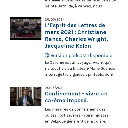
Madeleine, prieure des Bénédictines de
Sainte Bathilde, à Vanves, nous
propose des recettes humbles et
bonnes - des recettes à l’image de
26/03/2021
saint Joseph, patron des cellériers,
L’Esprit des Lettres de
que nous fêtons ce 19 mars. Il vous
mars 2021 : Christiane
reste un peu de riz ? Mélangez-le avec
Rancé, Charles Wright,
des petits cubes de céleri branche et
Jacqueline Kelen
d’aubergine, et du fromage râpé, dans
une pâte à beignets. Vous aimez le
Version podcast disponible
gâteau au yaourt ? Renouvelez-le en
Le Carême est un voyage... Avant qu’il
utilisant un yaourt aux fruits, et du vin
ne touche à sa fin, Jean-Marie Guénois
blanc.
interroge trois guides spirituels, dont
Christiane Rancé car dans Le Grand
Large, chez Albin Michel, l’auteur
25/03/2021
raconte son goût d’ailleurs, ses
Confinement - vivre un
multiples expériences à la recherche
carême imposé.
de l’essentiel. Charles Wright,
Les mesures de confinement des
aspirant jésuite, a fui le bruit, les
cultes, fort sévères - voire injustes -
discours et la frénésie et cherché
en Belgique génèrent de la colère.
l’aventure dans le Massif central ;
C’est compréhensible, mais ce «