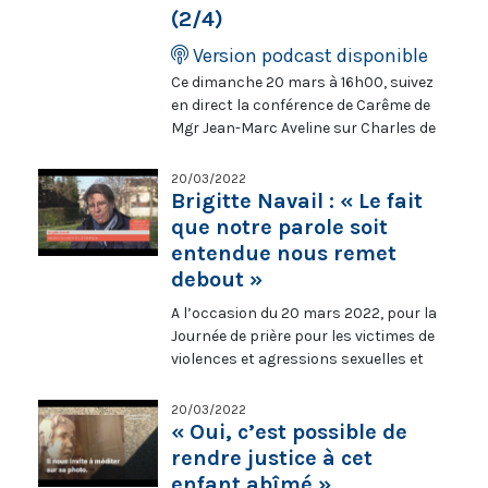
route. Or, « L’Esprit Saint est la saisie
(2/4)
directe de la beauté » (Dostoïevski). Le
chrétien est donc invité à fréquenter
Version podcast disponible
la beauté le plus possible, à voir par
Ce dimanche 20 mars à 16h00, suivez
l’oeil de la Colombe, à partager la
en direct la conférence de Carême de
jubilation de l’Esprit créateur. « C’est
Mgr Jean-Marc Aveline sur Charles de
beau ! » : l’exclamation précède
Foucauld. Le 13 mars, 20 mars, 27
l’explication. Que la splendeur divine
mars et 3 avril, l’archevêque de
20/03/2022
se reflète en chacun de nos actes, en
Marseille propose d’approfondir le
Brigitte Navail : « Le fait
chacun de nos temples !
thème de « L’itinéraire de conversions
que notre parole soit
» du futur saint. Le bienheureux sera
entendue nous remet
canonisé le 15 mai 2022.
debout »
A l’occasion du 20 mars 2022, pour la
Journée de prière pour les victimes de
violences et agressions sexuelles et
d’abus de pouvoir et de conscience au
sein de l’Église, fixée au troisième
20/03/2022
dimanche de carême, prière et
« Oui, c’est possible de
méditation à partir du thème de 2022
rendre justice à cet
"Témoins pour une vie nouvelle" avec
enfant abîmé »