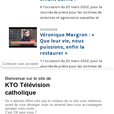
Brigitte Navail, membre du collectif
A l’occasion du 20 mars 2022, pour la
Foi et Résilience.
Journée de prière pour les victimes de
violences et agressions sexuelles et
d’abus de pouvoir et de conscience au
sein de l’Église, fixée au troisième
20/03/2022
dimanche de carême, méditation avec
Véronique Margron : «
l’auteur de la photo dévoilée à Lourdes
Que leur vie, nous
le 6 novembre 2021, lors du temps
puissions, enfin la
mémoriel et du temps pénitentiel avec
restaurer »
les évêques de France.
A l’occasion du 20 mars 2022, pour la
Journée de prière pour les victimes de
violences et agressions sexuelles et
d’abus de pouvoir et de conscience au
sein de l’Église, fixée au troisième
20/03/2022
dimanche de carême, prière et
Véronique Garnier : « On
méditation à partir du thème de 2022
n’est pas obligé de rester
"Témoins pour une vie nouvelle" avec
victime toute sa vie »
Véronique Margron, présidente de la
A l’occasion du 20 mars 2022, pour la
Conférence des Religieux et