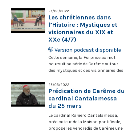
extrait de l’Évangile de Luc.
Aujourd’hui : Proclamer dans la rue
27/03/2022
l’aveugle de Jéricho (Extraits de Lc 18,
Les chrétiennes dans
9 à 43). En partenariat avec Aux
l’Histoire : Mystiques et
captifs, la libération, retrouvez
visionnaires du XIX et
chaque dimanche pendant le Carême
XXe (4/7)
un épisode de la série « Proclamer
l’Évangile dans la rue ».
Version podcast disponible
Cette semaine, la Foi prise au mot
poursuit sa série de Carême autour
des mystiques et des visionnaires des
XIXe et XXe siècles telles d’Anne-
Catherine Emmerich, de Thérèse de
25/03/2022
Lisieux et d’Elisabeth de la Trinité.
Prédication de Carême du
Pourquoi cette émergence de
cardinal Cantalamessa
mystiques et de visionnaires ? Sont-
du 25 mars
elles dans la continuité de celles des
Le cardinal Raniero Cantalamessa,
siècles précédents et que disent-elles
prédicateur de la Maison pontificale,
à l’Église dans ces siècles marqués
propose les vendredis de Carême une
par le rationalisme et le progrès ?
prédication autour du thème « Prenez,
Régis Burnet reçoit Claude Langlois.