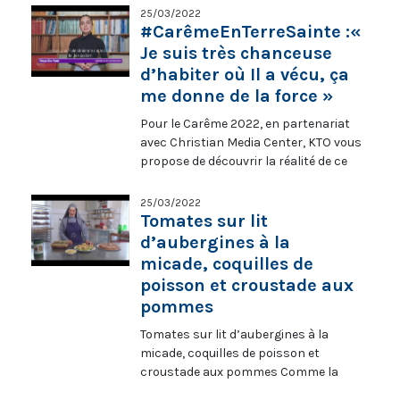
mangez : ceci est mon corps » (Mt
25/03/2022
26,26). Sa prédication est à suivre
#CarêmeEnTerreSainte :«
depuis la salle Paul VI à Rome les
Je suis très chanceuse
vendredis 11, 18 et 25 mars, et le 1er et 8
d’habiter où Il a vécu, ça
avril, à 9h00, en direct sur KTO.
me donne de la force »
Pour le Carême 2022, en partenariat
avec Christian Media Center, KTO vous
propose de découvrir la réalité de ce
temps liturgique en Terre Sainte. Maya
Abu Hani, opératrice de numérisation,
25/03/2022
partage son #CarêmeEnTerreSainte
Tomates sur lit
#Carême2022
d’aubergines à la
micade, coquilles de
poisson et croustade aux
pommes
Tomates sur lit d’aubergines à la
micade, coquilles de poisson et
croustade aux pommes Comme la
louange s’élève sous les voûtes de la