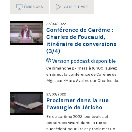
ÉMISSIONS
VU SUR LE WEB
27/03/2022
Conférence de Carême :
Charles de Foucauld,
itinéraire de conversions
(3/4)
Version podcast disponible
Ce dimanche 27 mars à 16h00, suivez
en direct la conférence de Carême de
Mgr Jean-Marc Aveline sur Charles de
Foucauld. Le 13 mars, 20 mars, 27
mars et 3 avril, l’archevêque de
27/03/2022
Marseille propose d’approfondir le
Proclamer dans la rue
thème de « L’itinéraire de conversions
l’aveugle de Jéricho
» du futur saint. Le bienheureux sera
En ce carême 2022, bénévoles et
canonisé le 15 mai 2022.
personnes vivant dans la rue se
succèdent pour lire et proclamer un